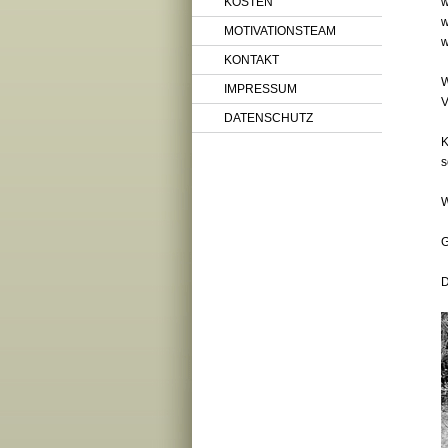
KOSTEN
w
w
MOTIVATIONSTEAM
w
KONTAKT
W
IMPRESSUM
V
DATENSCHUTZ
K
s
W
G
D