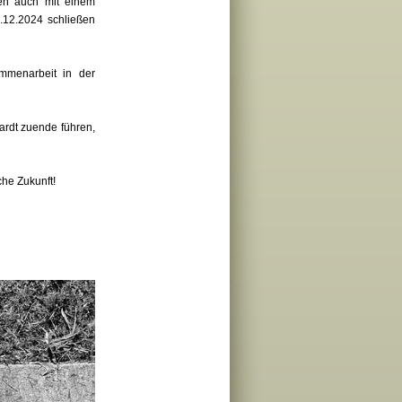
nen auch mit einem
.12.2024 schließen
mmenarbeit in der
ardt zuende führen,
che Zukunft!