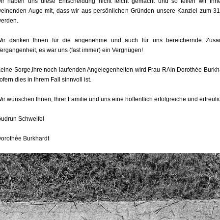
ir haben uns diese Entscheidung nicht leicht gemacht und so teilen wir Ih
einenden Auge mit, dass wir aus persönlichen Gründen unsere Kanzlei zum 31
erden.
ir danken Ihnen für die angenehme und auch für uns bereichernde Zusa
ergangenheit, es war uns (fast immer) ein Vergnügen!
eine Sorge,Ihre noch laufenden Angelegenheiten wird Frau RAin Dorothée Burkh
ofern dies in Ihrem Fall sinnvoll ist.
ir wünschen Ihnen, Ihrer Familie und uns eine hoffentlich erfolgreiche und erfreuli
udrun Schweifel
orothée Burkhardt