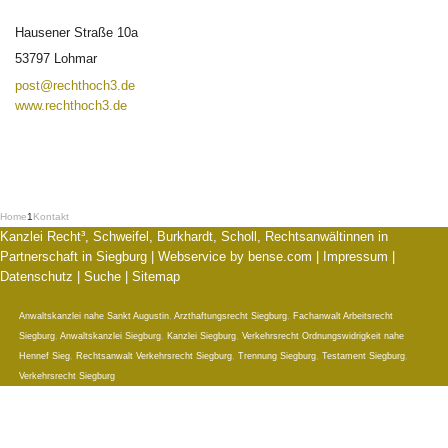
Hausener Straße 10a
53797 Lohmar
post@rechthoch3.de
www.rechthoch3.de
Home
1
Kontakt
Kanzlei Recht³, Schweifel, Burkhardt, Scholl, Rechtsanwältinnen in
Partnerschaft in Siegburg |
Webservice by bense.com
|
Impressum
|
Datenschutz
|
Suche
|
Sitemap
Anwaltskanzlei nahe Sankt Augustin
,
Arzthaftungsrecht Siegburg
,
Fachanwalt Arbeitsrecht
Siegburg
,
Anwaltskanzlei Siegburg
,
Kanzlei Siegburg
,
Verkehrsrecht Ordnungswidrigkeit nahe
Hennef Sieg
,
Rechtsanwalt Verkehrsrecht Siegburg
,
Trennung Siegburg
,
Testament Siegburg
,
Verkehrsrecht Siegburg