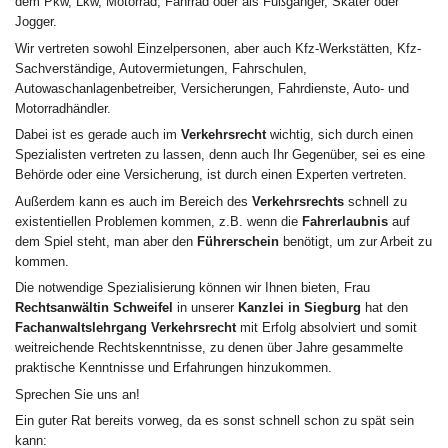
dem Pkw, Lkw, Motorrad, Fahrrad oder als Fußgänger, Skater oder
Jogger.
Wir vertreten sowohl Einzelpersonen, aber auch Kfz-Werkstätten, Kfz-
Sachverständige, Autovermietungen, Fahrschulen,
Autowaschanlagenbetreiber, Versicherungen, Fahrdienste, Auto- und
Motorradhändler.
Dabei ist es gerade auch im
Verkehrsrecht
wichtig, sich durch einen
Spezialisten vertreten zu lassen, denn auch Ihr Gegenüber, sei es eine
Behörde oder eine Versicherung, ist durch einen Experten vertreten.
Außerdem kann es auch im Bereich des
Verkehrsrechts
schnell zu
existentiellen Problemen kommen, z.B. wenn die
Fahrerlaubnis
auf
dem Spiel steht, man aber den
Führerschein
benötigt, um zur Arbeit zu
kommen.
Die notwendige Spezialisierung können wir Ihnen bieten, Frau
Rechtsanwältin
Schweifel
in unserer
Kanzlei in Siegburg
hat den
Fachanwaltslehrgang Verkehrsrecht
mit Erfolg absolviert und somit
weitreichende Rechtskenntnisse, zu denen über Jahre gesammelte
praktische Kenntnisse und Erfahrungen hinzukommen.
Sprechen Sie uns an!
Ein guter Rat bereits vorweg, da es sonst schnell schon zu spät sein
kann: