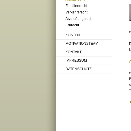
Familienrecht
Verkehrsrecht
Arzthaftungsrecht
Erbrecht
W
KOSTEN
MOTIVATIONSTEAM
D
k
KONTAKT
IMPRESSUM
DATENSCHUTZ
W
B
s
T