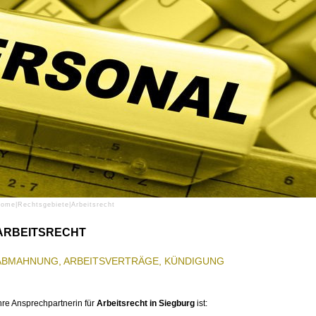
Home
|
Rechtsgebiete
|
Arbeitsrecht
ARBEITSRECHT
ABMAHNUNG, ARBEITSVERTRÄGE, KÜNDIGUNG
hre Ansprechpartnerin für
Arbeitsrecht in
Siegburg
ist: