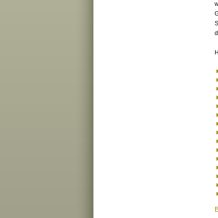
w
G
S
d
H