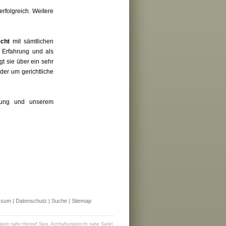
erfolgreich. Weitere
echt
mit sämtlichen
e Erfahrung und als
t sie über ein sehr
er um gerichtliche
rung und unserem
ssum
|
Datenschutz
|
Suche
|
Sitemap
gkeit nahe Hennef Sieg
,
Arzthaftungsrecht nahe Sankt