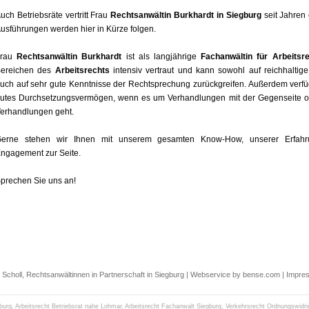
uch Betriebsräte vertritt Frau
Rechtsanwältin
Burkhardt in Siegburg
seit Jahren 
usführungen werden hier in Kürze folgen.
Frau
Rechtsanwältin
Burkhardt
ist als langjährige
Fachanwältin für Arbeitsr
ereichen des
Arbeitsrechts
intensiv vertraut und kann sowohl auf reichhaltig
uch auf sehr gute Kenntnisse der Rechtsprechung zurückgreifen. Außerdem verfüg
utes Durchsetzungsvermögen, wenn es um Verhandlungen mit der Gegenseite od
erhandlungen geht.
erne stehen wir Ihnen mit unserem gesamten Know-How, unserer Erfah
ngagement zur Seite.
prechen Sie uns an!
 Scholl, Rechtsanwältinnen in Partnerschaft in Siegburg |
Webservice by bense.com
|
Impre
burg
,
Arbeitsrecht Betriebsrat nahe Lohmar
,
Arbeitsrecht Fachanwalt Siegburg
,
Verkehrsrecht Ordnungswidri