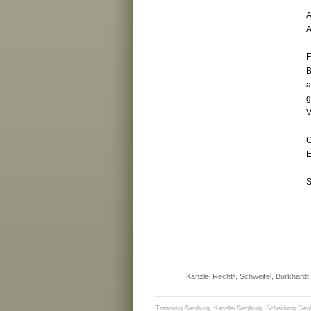
A
A
B
a
g
V
G
E
S
Kanzlei Recht³, Schweifel, Burkhardt,
Trennung Siegburg
,
Kanzlei Siegburg
,
Scheidung Sieg