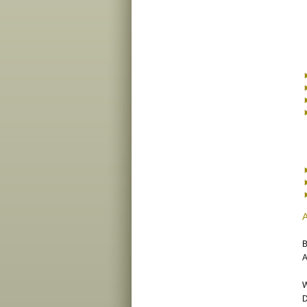
B
A
W
D