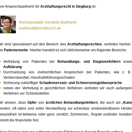
hre Ansprechpartnerin für
Arzthaftungsrecht in Siegburg
ist:
Rechtsanwältin Dorothée Burkhardt
burkhardt@rechthoch3.de
ir sind spezialisiert auf den Bereich des
Arzthaftungsrechtes
, vertreten hierbei
ie
Patientenseite
. Hierbei handelt es sich üblicherweise um folgende Bereiche:
Vertretung von Patienten bei
Behandlungs- und Diagnosefehlern
sowi
Aufklärung
Durchsetzung von zivilrechtlichen Ansprüchen der Patienten, wie z. 
Verdienstausfall, Haushaltsführungsschaden
Sicherung zukünftiger
Schadensersatz- und Schmerzensgeldansprüche
neben der Vertretung in gerichtlichen Verfahren vertreten wir auch außergeric
Verfahren vor Schiedsstellen
ir wissen, dass
Opfer
von
ärztlichen Behandlungsfehlern
, die auch als „
Kuns
erden, oft ratlos und voller Verzweiflung vor scheinbar unüberwindbaren Hinder
esundheit ist teilweise oder ganz zerstört, Schmerzen, Ängste und/oder Isolatio
ommt die finanzielle Not.