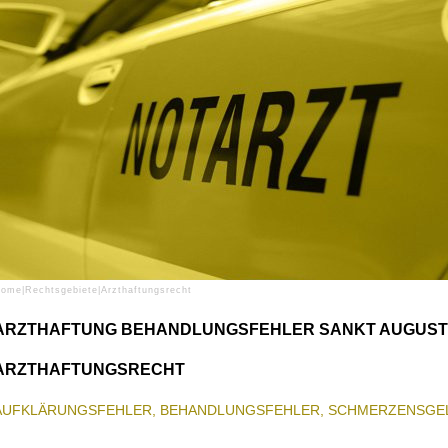
Home
|
Rechtsgebiete
|
Arzthaftungsrecht
ARZTHAFTUNG BEHANDLUNGSFEHLER SANKT AUGUST
ARZTHAFTUNGSRECHT
AUFKLÄRUNGSFEHLER, BEHANDLUNGSFEHLER, SCHMERZENSGE