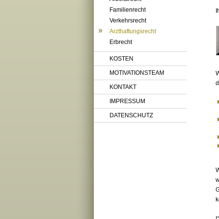
Familienrecht
I
Verkehrsrecht
Arzthaftungsrecht
Erbrecht
KOSTEN
MOTIVATIONSTEAM
W
d
KONTAKT
IMPRESSUM
DATENSCHUTZ
W
w
G
k