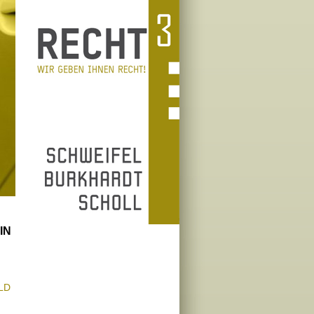
IN
LD